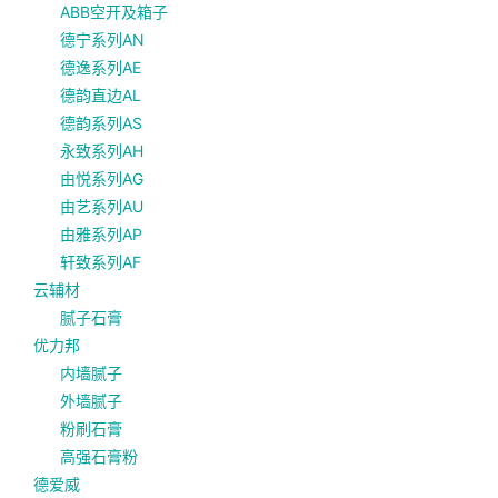
ABB空开及箱子
德宁系列AN
德逸系列AE
德韵直边AL
德韵系列AS
永致系列AH
由悦系列AG
由艺系列AU
由雅系列AP
轩致系列AF
云辅材
腻子石膏
优力邦
内墙腻子
外墙腻子
粉刷石膏
高强石膏粉
德爱威