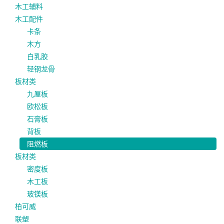
木工辅料
木工配件
卡条
木方
白乳胶
轻钢龙骨
板材类
九厘板
欧松板
石膏板
背板
阻燃板
板材类
密度板
木工板
玻镁板
柏可威
联塑