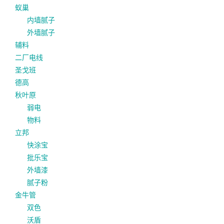
蚁巢
内墙腻子
外墙腻子
辅料
二厂电线
圣戈班
德高
秋叶原
弱电
物料
立邦
快涂宝
批乐宝
外墙漆
腻子粉
金牛管
双色
沃盾