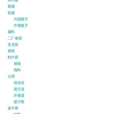
联塑
蚁巢
内墙腻子
外墙腻子
辅料
二厂电线
圣戈班
德高
秋叶原
弱电
物料
立邦
快涂宝
批乐宝
外墙漆
腻子粉
金牛管