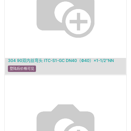
304 90双内丝弯头 ITC-S1-GC DN40（Ф40）×1-1/2"NN
登陆后价格可见