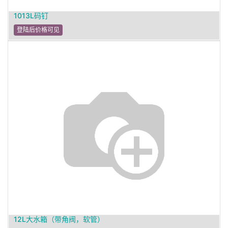
1013L码钉
登陆后价格可见
12L大水箱（带角阀，软管）