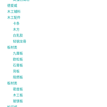
德爱威
木工辅料
木工配件
卡条
木方
白乳胶
轻钢龙骨
板材类
九厘板
欧松板
石膏板
背板
阻燃板
板材类
密度板
木工板
玻镁板
柏可威