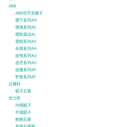
ABB
ABB空开及箱子
德宁系列AN
德逸系列AE
德韵直边AL
德韵系列AS
永致系列AH
由悦系列AG
由艺系列AU
由雅系列AP
轩致系列AF
云辅材
腻子石膏
优力邦
内墙腻子
外墙腻子
粉刷石膏
高强石膏粉