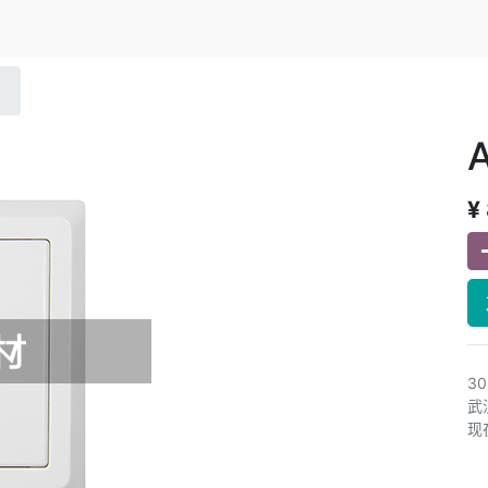
¥
3
武
现