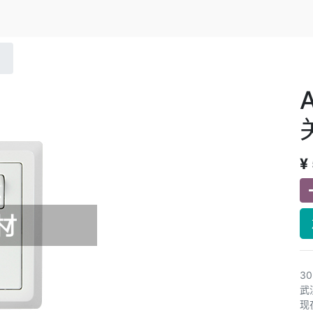
¥
3
武
现