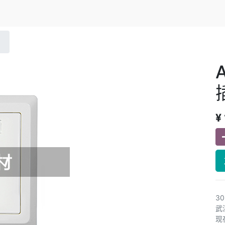
¥
3
武
现