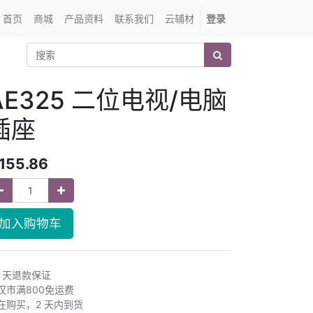
首页
商城
产品资料
联系我们
云辅材
登录
AE325 二位电视/电脑
插座
155.86
加入购物车
0 天退款保证
汉市满800免运费
在购买，2 天内到货