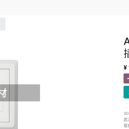
¥
3
武
现