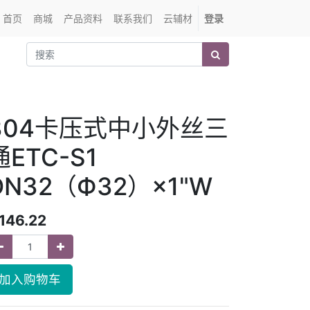
首页
商城
产品资料
联系我们
云辅材
登录
304卡压式中小外丝三
通ETC-S1
DN32（Ф32）×1"W
146.22
加入购物车