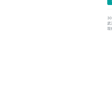
3
武
现