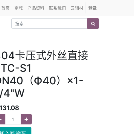
首页
商城
产品资料
联系我们
云辅材
登录
304卡压式外丝直接
ETC-S1
DN40（Ф40）×1-
1/4"W
131.08
加入购物车