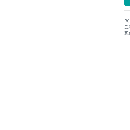
3
武
现