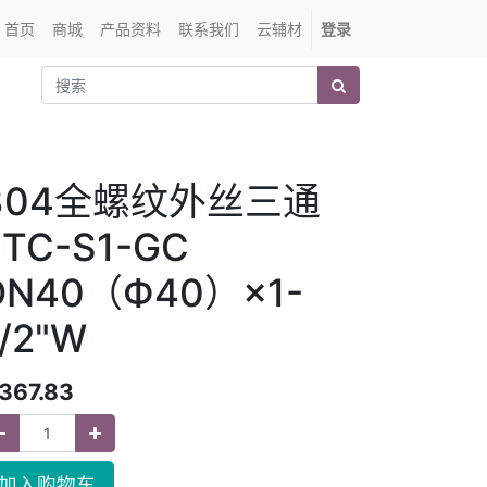
首页
商城
产品资料
联系我们
云辅材
登录
304全螺纹外丝三通
ETC-S1-GC
DN40（Ф40）×1-
1/2"W
367.83
加入购物车