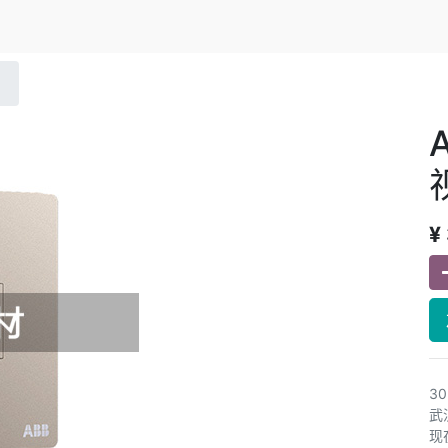
¥
3
武
现