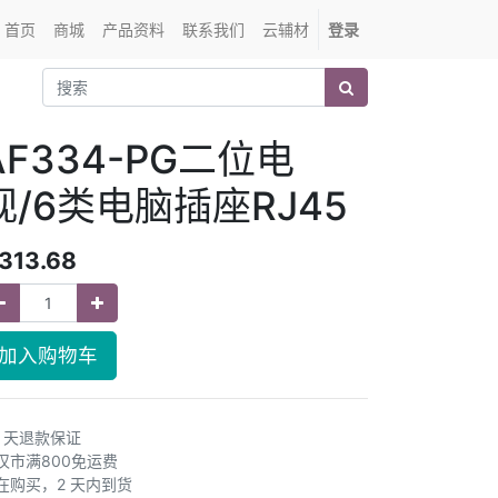
首页
商城
产品资料
联系我们
云辅材
登录
AF334-PG二位电
视/6类电脑插座RJ45
313.68
加入购物车
0 天退款保证
汉市满800免运费
在购买，2 天内到货