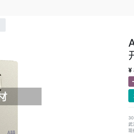
¥
3
武
现