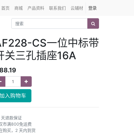
首页
商城
产品资料
联系我们
云辅材
登录
AF228-CS一位中标带
开关三孔插座16A
88.19
加入购物车
0 天退款保证
汉市满800免运费
在购买，2 天内到货