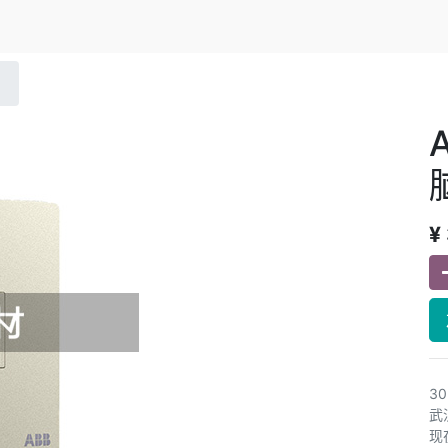
¥
3
武
现