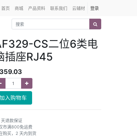
首页
商城
产品资料
联系我们
云辅材
登录
AF329-CS二位6类电
脑插座RJ45
359.03
加入购物车
0 天退款保证
汉市满800免运费
在购买，2 天内到货