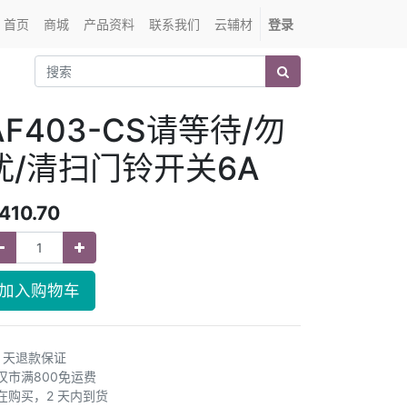
首页
商城
产品资料
联系我们
云辅材
登录
AF403-CS请等待/勿
扰/清扫门铃开关6A
410.70
加入购物车
0 天退款保证
汉市满800免运费
在购买，2 天内到货