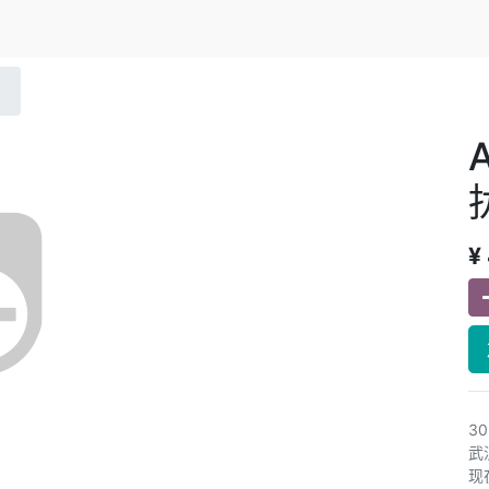
¥
3
武
现