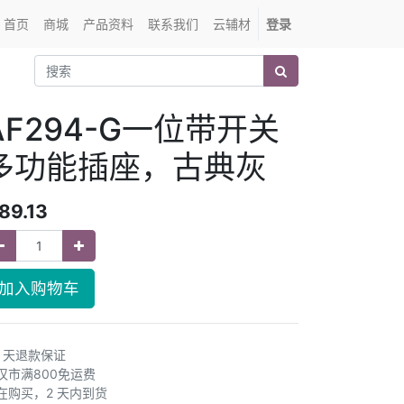
首页
商城
产品资料
联系我们
云辅材
登录
AF294-G一位带开关
多功能插座，古典灰
89.13
加入购物车
0 天退款保证
汉市满800免运费
在购买，2 天内到货