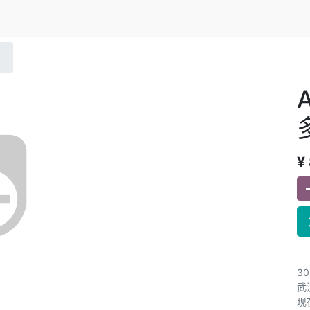
¥
3
武
现