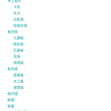
木工配件
卡条
木方
白乳胶
轻钢龙骨
板材类
九厘板
欧松板
石膏板
背板
阻燃板
板材类
密度板
木工板
玻镁板
柏可威
联塑
蚁巢