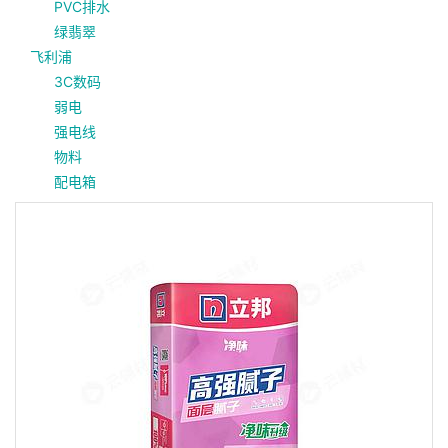
PVC排水
绿翡翠
飞利浦
3C数码
弱电
强电线
物料
配电箱