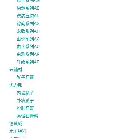
德宁系列AN
德逸系列AE
德韵直边AL
德韵系列AS
永致系列AH
由悦系列AG
由艺系列AU
由雅系列AP
轩致系列AF
云辅材
腻子石膏
优力邦
内墙腻子
外墙腻子
粉刷石膏
高强石膏粉
德爱威
木工辅料