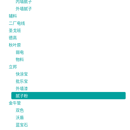
内墙腻子
外墙腻子
辅料
二厂电线
圣戈班
德高
秋叶原
弱电
物料
立邦
快涂宝
批乐宝
外墙漆
腻子粉
金牛管
双色
沃盾
蓝宝石