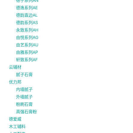
德宁系列AN
德逸系列AE
德韵直边AL
德韵系列AS
永致系列AH
由悦系列AG
由艺系列AU
由雅系列AP
轩致系列AF
云辅材
腻子石膏
优力邦
内墙腻子
外墙腻子
粉刷石膏
高强石膏粉
德爱威
木工辅料