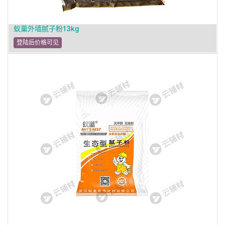
蚁巢外墙腻子粉13kg
登陆后价格可见