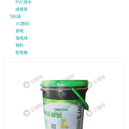
PVC排水
绿翡翠
飞利浦
3C数码
弱电
强电线
物料
配电箱