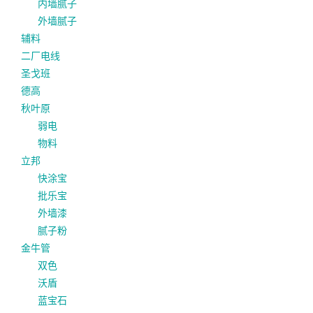
内墙腻子
外墙腻子
辅料
二厂电线
圣戈班
德高
秋叶原
弱电
物料
立邦
快涂宝
批乐宝
外墙漆
腻子粉
金牛管
双色
沃盾
蓝宝石