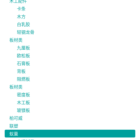
木工配件
卡条
木方
白乳胶
轻钢龙骨
板材类
九厘板
欧松板
石膏板
背板
阻燃板
板材类
密度板
木工板
玻镁板
柏可威
联塑
蚁巢