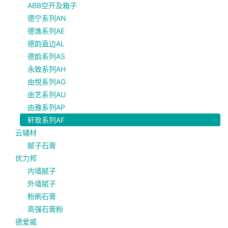
ABB空开及箱子
德宁系列AN
德逸系列AE
德韵直边AL
德韵系列AS
永致系列AH
由悦系列AG
由艺系列AU
由雅系列AP
轩致系列AF
云辅材
腻子石膏
优力邦
内墙腻子
外墙腻子
粉刷石膏
高强石膏粉
德爱威