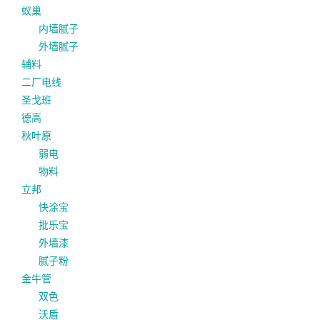
蚁巢
内墙腻子
外墙腻子
辅料
二厂电线
圣戈班
德高
秋叶原
弱电
物料
立邦
快涂宝
批乐宝
外墙漆
腻子粉
金牛管
双色
沃盾