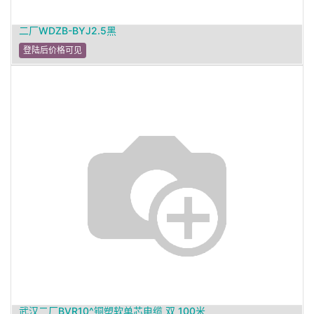
二厂WDZB-BYJ2.5黑
登陆后价格可见
武汉二厂BVR10^铜塑软单芯电缆 双 100米