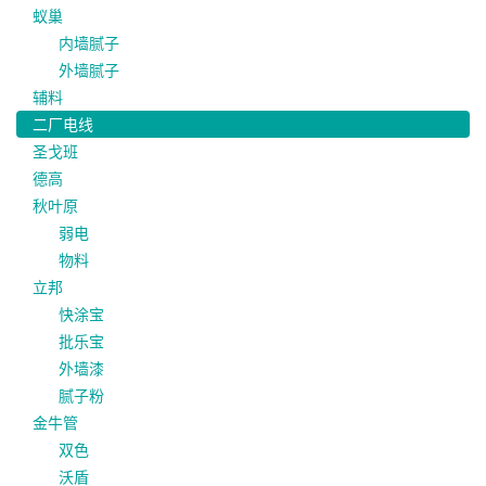
蚁巢
内墙腻子
外墙腻子
辅料
二厂电线
圣戈班
德高
秋叶原
弱电
物料
立邦
快涂宝
批乐宝
外墙漆
腻子粉
金牛管
双色
沃盾