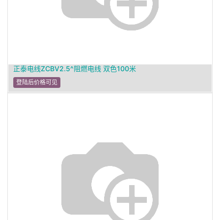
正泰电线ZCBV2.5^阻燃电线 双色100米
登陆后价格可见