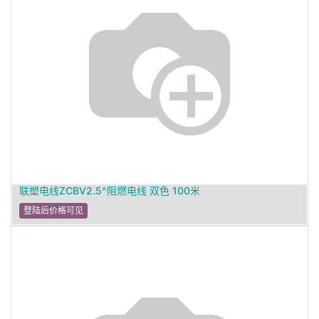
联塑电线ZCBV2.5^阻燃电线 双色 100米
登陆后价格可见