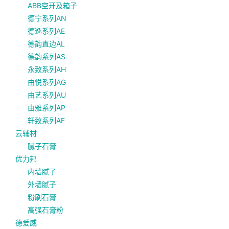
ABB空开及箱子
德宁系列AN
德逸系列AE
德韵直边AL
德韵系列AS
永致系列AH
由悦系列AG
由艺系列AU
由雅系列AP
轩致系列AF
云辅材
腻子石膏
优力邦
内墙腻子
外墙腻子
粉刷石膏
高强石膏粉
德爱威