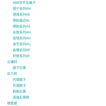
ABB空开及箱子
德宁系列AN
德逸系列AE
德韵直边AL
德韵系列AS
永致系列AH
由悦系列AG
由艺系列AU
由雅系列AP
轩致系列AF
云辅材
腻子石膏
优力邦
内墙腻子
外墙腻子
粉刷石膏
高强石膏粉
德爱威