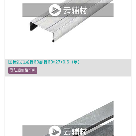
国标吊顶龙骨60副骨60*27*0.6（足）
登陆后价格可见