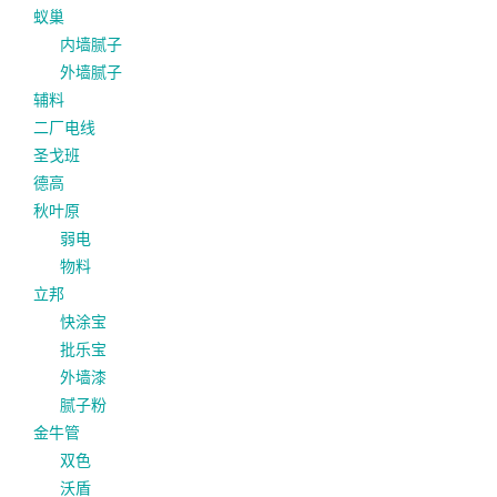
蚁巢
内墙腻子
外墙腻子
辅料
二厂电线
圣戈班
德高
秋叶原
弱电
物料
立邦
快涂宝
批乐宝
外墙漆
腻子粉
金牛管
双色
沃盾