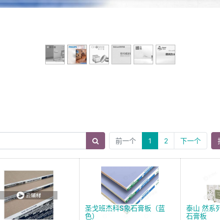
前一个
1
2
下一个
圣戈班杰科S象石膏板（蓝
泰山 然系
色）
石膏板