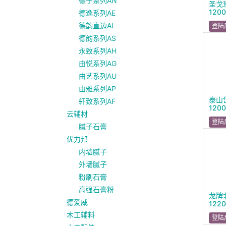
德宁系列AN
圣戈
120
德逸系列AE
德韵直边AL
登陆
德韵系列AS
永致系列AH
由悦系列AG
由艺系列AU
由雅系列AP
泰山
轩致系列AF
120
云辅材
登陆
腻子石膏
优力邦
内墙腻子
外墙腻子
粉刷石膏
高强石膏粉
龙牌
德爱威
122
木工辅料
登陆