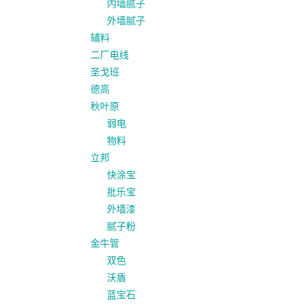
内墙腻子
外墙腻子
辅料
二厂电线
圣戈班
德高
秋叶原
弱电
物料
立邦
快涂宝
批乐宝
外墙漆
腻子粉
金牛管
双色
沃盾
蓝宝石