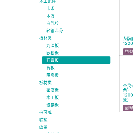
木工配件
卡条
木方
白乳胶
轻钢龙骨
板材类
龙牌
122
九厘板
登陆
欧松板
石膏板
背板
阻燃板
板材类
圣戈
密度板
色）
120
木工板
象）
玻镁板
登陆
柏可威
联塑
蚁巢