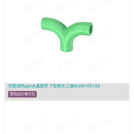
伟星绿色ppr水晶配件 Y型顺水三通dn20×25×20
登陆后价格可见