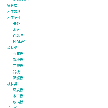
德爱威
木工辅料
木工配件
卡条
木方
白乳胶
轻钢龙骨
板材类
九厘板
欧松板
石膏板
背板
阻燃板
板材类
密度板
木工板
玻镁板
柏可威