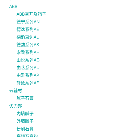
ABB
ABB空开及箱子
德宁系列AN
德逸系列AE
德韵直边AL
德韵系列AS
永致系列AH
由悦系列AG
由艺系列AU
由雅系列AP
轩致系列AF
云辅材
腻子石膏
优力邦
内墙腻子
外墙腻子
粉刷石膏
高强石膏粉