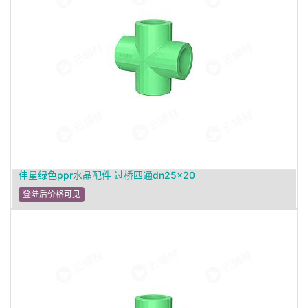
伟星绿色ppr水晶配件 过桥四通dn25×20
登陆后价格可见