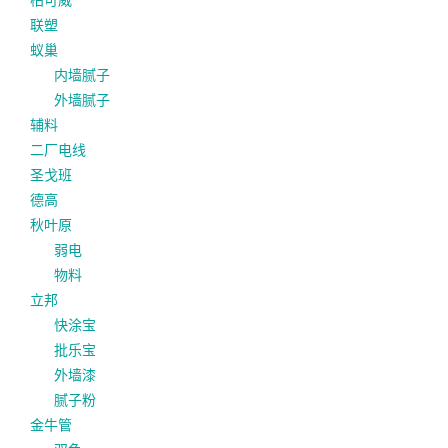
联塑
蚁巢
内墙腻子
外墙腻子
辅料
二厂电线
圣戈班
德高
秋叶原
弱电
物料
立邦
快涂宝
批乐宝
外墙漆
腻子粉
金牛管