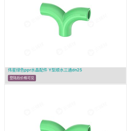
伟星绿色ppr水晶配件 Y型顺水三通dn25
登陆后价格可见