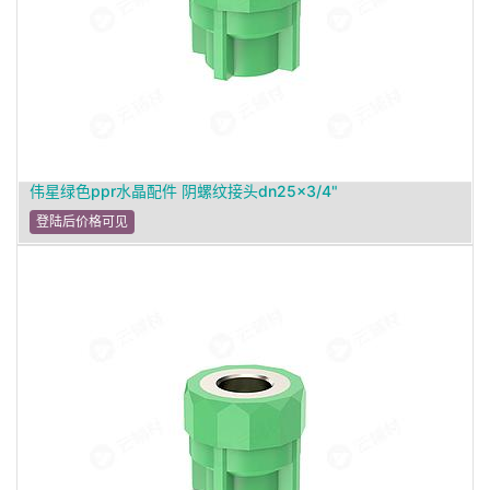
伟星绿色ppr水晶配件 阴螺纹接头dn25×3/4"
登陆后价格可见